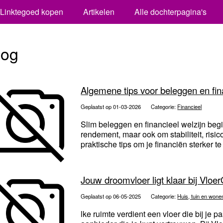
Linktegoed kopen
Artikelen
Alle dochterpagina's
log
Algemene tips voor beleggen en fin
Geplaatst op 01-03-2026
Categorie:
Financieel
Slim beleggen en financieel welzijn beg
rendement, maar ook om stabiliteit, risic
praktische tips om je financiën sterker te
Jouw droomvloer ligt klaar bij Vloer
Geplaatst op 06-05-2025
Categorie:
Huis, tuin en wone
lke ruimte verdient een vloer die bij je pa