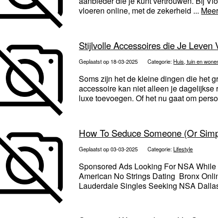
aanbieder die je kunt vertrouwen. Bij V
vloeren online, met de zekerheid ...
Meer
Stijlvolle Accessoires die Je Leven 
Geplaatst op 18-03-2025
Categorie:
Huis, tuin en wone
Soms zijn het de kleine dingen die het 
accessoire kan niet alleen je dagelijkse
luxe toevoegen. Of het nu gaat om persoo
How To Seduce Someone (Or Simpl
Geplaatst op 03-03-2025
Categorie:
Lifestyle
Sponsored Ads Looking For NSA While I
American No Strings Dating Bronx Onli
Lauderdale Singles Seeking NSA Dallas 