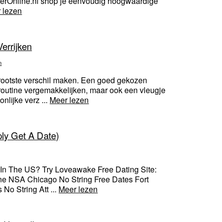
loerOnline.nl shop je eenvoudig hoogwaardige
 lezen
Verrijken
n
grootste verschil maken. Een goed gekozen
 routine vergemakkelijken, maar ook een vleugje
nlijke verz ...
Meer lezen
y Get A Date)
n The US? Try Loveawake Free Dating Site:
ne NSA Chicago No String Free Dates Fort
No String Att ...
Meer lezen