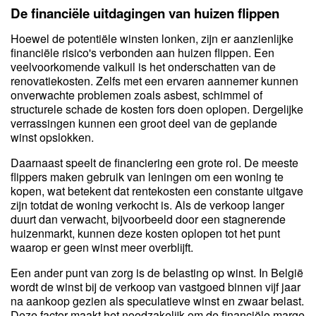
De financiële uitdagingen van huizen flippen
Hoewel de potentiële winsten lonken, zijn er aanzienlijke
financiële risico's verbonden aan huizen flippen. Een
veelvoorkomende valkuil is het onderschatten van de
renovatiekosten. Zelfs met een ervaren aannemer kunnen
onverwachte problemen zoals asbest, schimmel of
structurele schade de kosten fors doen oplopen. Dergelijke
verrassingen kunnen een groot deel van de geplande
winst opslokken.
Daarnaast speelt de financiering een grote rol. De meeste
flippers maken gebruik van leningen om een woning te
kopen, wat betekent dat rentekosten een constante uitgave
zijn totdat de woning verkocht is. Als de verkoop langer
duurt dan verwacht, bijvoorbeeld door een stagnerende
huizenmarkt, kunnen deze kosten oplopen tot het punt
waarop er geen winst meer overblijft.
Een ander punt van zorg is de belasting op winst. In België
wordt de winst bij de verkoop van vastgoed binnen vijf jaar
na aankoop gezien als speculatieve winst en zwaar belast.
Deze factor maakt het noodzakelijk om de financiële marge