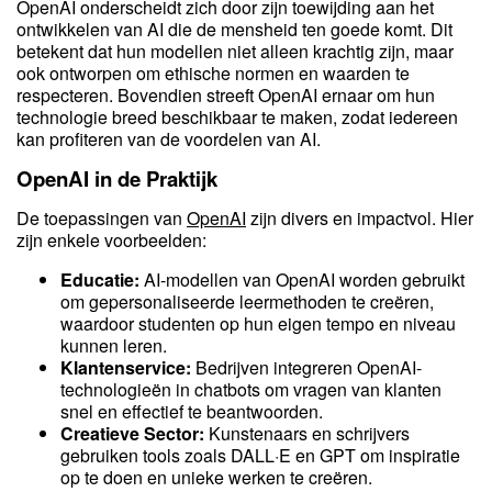
OpenAI onderscheidt zich door zijn toewijding aan het
ontwikkelen van AI die de mensheid ten goede komt. Dit
betekent dat hun modellen niet alleen krachtig zijn, maar
ook ontworpen om ethische normen en waarden te
respecteren. Bovendien streeft OpenAI ernaar om hun
technologie breed beschikbaar te maken, zodat iedereen
kan profiteren van de voordelen van AI.
OpenAI in de Praktijk
De toepassingen van
OpenAI
zijn divers en impactvol. Hier
zijn enkele voorbeelden:
Educatie:
AI-modellen van OpenAI worden gebruikt
om gepersonaliseerde leermethoden te creëren,
waardoor studenten op hun eigen tempo en niveau
kunnen leren.
Klantenservice:
Bedrijven integreren OpenAI-
technologieën in chatbots om vragen van klanten
snel en effectief te beantwoorden.
Creatieve Sector:
Kunstenaars en schrijvers
gebruiken tools zoals DALL·E en GPT om inspiratie
op te doen en unieke werken te creëren.