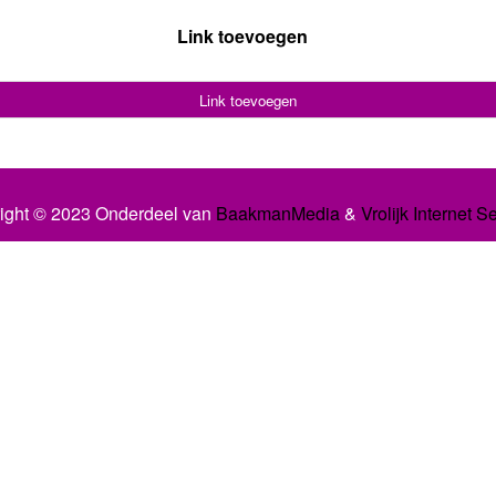
Link toevoegen
Link toevoegen
ight © 2023 Onderdeel van
BaakmanMedia
&
Vrolijk Internet S