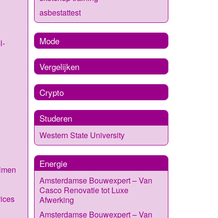
asbestattest
Mode
l-
Vergelijken
Crypto
Studeren
Western State University
Energie
almen
Amsterdamse Bouwexpert – Van
Casco Renovatie tot Luxe
vices
Afwerking
Amsterdamse Bouwexpert – Van