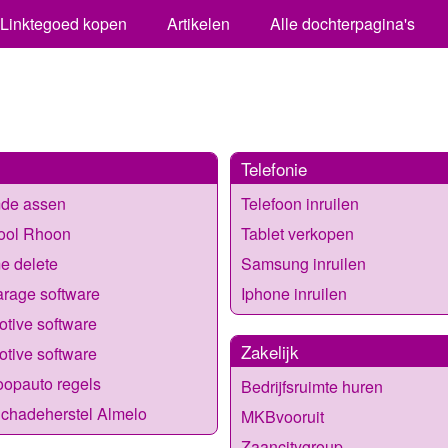
Linktegoed kopen
Artikelen
Alle dochterpagina's
Telefonie
de assen
Telefoon inruilen
hool Rhoon
Tablet verkopen
e delete
Samsung inruilen
rage software
Iphone inruilen
tive software
Zakelijk
tive software
oopauto regels
Bedrijfsruimte huren
chadeherstel Almelo
MKBvooruit
Zaancitygroup