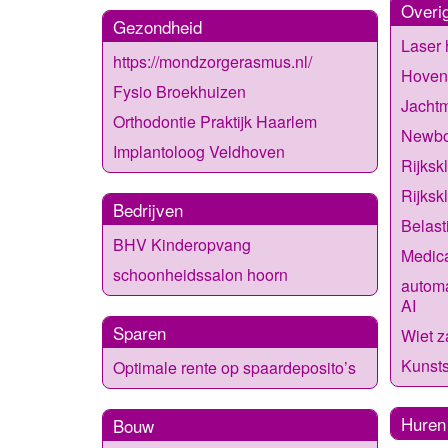
Overi
Gezondheid
Laser 
https://mondzorgerasmus.nl/
Hoven
Fysio Broekhuizen
Jachtm
Orthodontie Praktijk Haarlem
Newbo
Implantoloog Veldhoven
Rijksk
Rijksk
Bedrijven
Belast
BHV Kinderopvang
Medica
schoonheidssalon hoorn
automa
AI
Sparen
Wiet 
Kunsts
Optimale rente op spaardeposito’s
Huren
Bouw