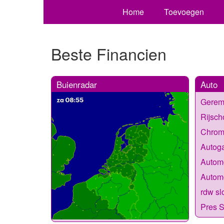
Home
Toevoegen
Beste Financien
Buienradar
Auto
Gerem
Rijsc
Chrom
Autoga
Automo
Automo
rdw sl
Pres S