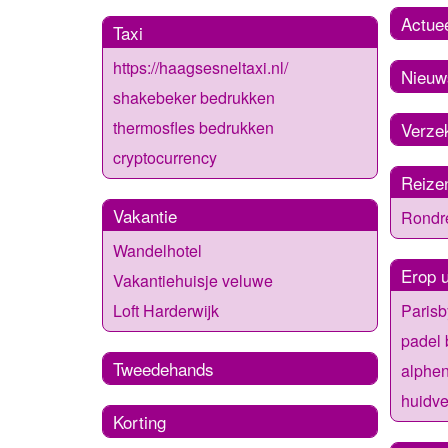
Actue
Taxi
https://haagsesneltaxi.nl/
Nieuw
shakebeker bedrukken
thermosfles bedrukken
Verze
cryptocurrency
Reize
Vakantie
Rondr
Wandelhotel
Erop u
Vakantiehuisje veluwe
Parisb
Loft Harderwijk
padel b
Tweedehands
alphen
huidve
Korting