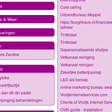
el
Cold calling
Uitzendbureau Meppel
s & Weer
https://borghhave.nl/financiee
advies/
keringen
Tinttotaal
Tinttotaal
n
Gepersonaliseerde shotjes
eis Zambia
Vetkanaal reiniging
Vetkanaal reinigen
it
Zakelijke batterijopslag
ybike
L&D als beroep
edrijfsuitje
online marketing bureau sw
 aan de rijn padel
Vrolijkinternetservices.com
rjonging behandelingen
Clients of Vrolijk Internet Ser
CMS guide - Installation