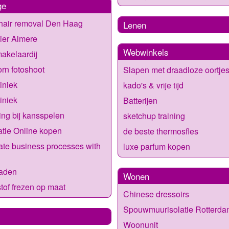
ge
hair removal Den Haag
Lenen
ier Almere
Webwinkels
akelaardij
rn fotoshoot
Slapen met draadloze oortje
liniek
kado's & vrije tijd
liniek
Batterijen
ing bij kansspelen
sketchup training
tie Online kopen
de beste thermosfles
te business processes with
luxe parfum kopen
zaden
Wonen
tof frezen op maat
Chinese dressoirs
Spouwmuurisolatie Rotterda
Woonunit